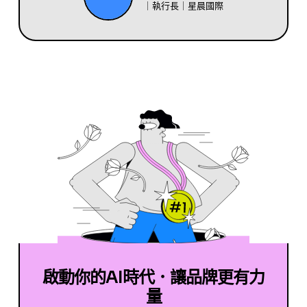
｜執行長｜星晨國際
啟動你的AI時代．讓品牌更有力
量