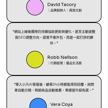
David Tacory
｜品牌創辦人｜森旅文創
“網站上線後團隊仍持續協助更新與優化，甚至主動提醒
我SEO調整方向，感覺不像外包，而是一起打拚的夥
伴。”
Robb Neilson
｜行銷經理｜優品生活館
“導入小凡AI客服後，顧客24小時都能得到回覆，詢問
單自動分類、熱銷商品自動推薦，業績提升超有感。”
Vera Coya