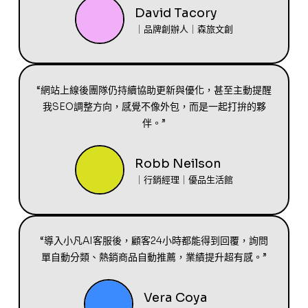
David Tacory
｜品牌創辦人｜森旅文創
“網站上線後團隊仍持續協助更新與優化，甚至主動提醒
我SEO調整方向，感覺不像外包，而是一起打拚的夥
伴。”
Robb Neilson
｜行銷經理｜優品生活館
“導入小凡AI客服後，顧客24小時都能得到回覆，詢問
單自動分類、熱銷商品自動推薦，業績提升超有感。”
Vera Coya