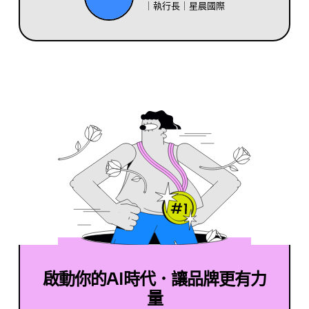
｜執行長｜星晨國際
啟動你的AI時代．讓品牌更有力
量