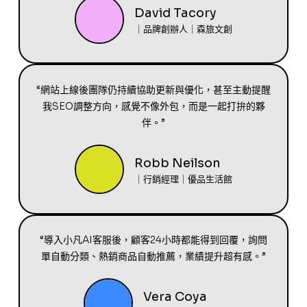
David Tacory
｜品牌創辦人｜森旅文創
“網站上線後團隊仍持續協助更新與優化，甚至主動提醒
我SEO調整方向，感覺不像外包，而是一起打拚的夥
伴。”
Robb Neilson
｜行銷經理｜優品生活館
“導入小凡AI客服後，顧客24小時都能得到回覆，詢問
單自動分類、熱銷商品自動推薦，業績提升超有感。”
Vera Coya