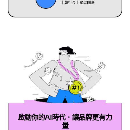
｜執行長｜星晨國際
啟動你的AI時代．讓品牌更有力
量