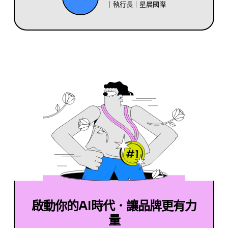
｜執行長｜星晨國際
啟動你的AI時代．讓品牌更有力
量