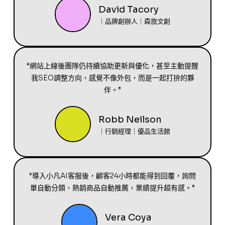
David Tacory
｜品牌創辦人｜森旅文創
“網站上線後團隊仍持續協助更新與優化，甚至主動提醒
我SEO調整方向，感覺不像外包，而是一起打拚的夥
伴。”
Robb Neilson
｜行銷經理｜優品生活館
“導入小凡AI客服後，顧客24小時都能得到回覆，詢問
單自動分類、熱銷商品自動推薦，業績提升超有感。”
Vera Coya