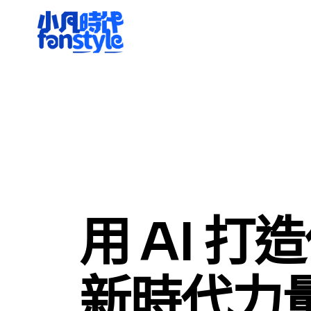
用 AI 打
新時代力