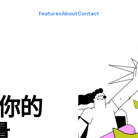
Features
About
Contact
造你的
量