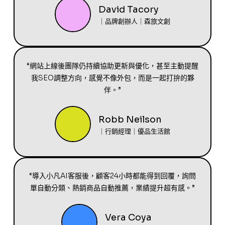
David Tacory
｜品牌創辦人｜森旅文創
“網站上線後團隊仍持續協助更新與優化，甚至主動提醒
我SEO調整方向，感覺不像外包，而是一起打拚的夥
伴。”
Robb Neilson
｜行銷經理｜優品生活館
“導入小凡AI客服後，顧客24小時都能得到回覆，詢問
單自動分類、熱銷商品自動推薦，業績提升超有感。”
Vera Coya