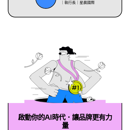
｜執行長｜星晨國際
啟動你的AI時代．讓品牌更有力
量