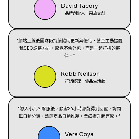
David Tacory
｜品牌創辦人｜森旅文創
“網站上線後團隊仍持續協助更新與優化，甚至主動提醒
我SEO調整方向，感覺不像外包，而是一起打拚的夥
伴。”
Robb Neilson
｜行銷經理｜優品生活館
“導入小凡AI客服後，顧客24小時都能得到回覆，詢問
單自動分類、熱銷商品自動推薦，業績提升超有感。”
Vera Coya