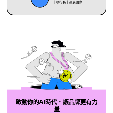
｜執行長｜星晨國際
啟動你的AI時代．讓品牌更有力
量