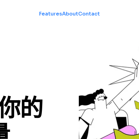
Features
About
Contact
造你的
量