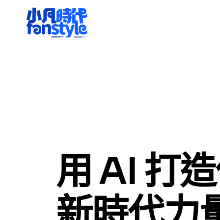
用 AI 打
新時代力