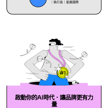
｜執行長｜星晨國際
啟動你的AI時代．讓品牌更有力
量