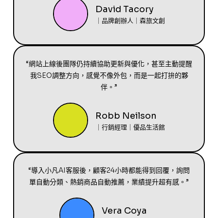
David Tacory
｜品牌創辦人｜森旅文創
“網站上線後團隊仍持續協助更新與優化，甚至主動提醒
我SEO調整方向，感覺不像外包，而是一起打拚的夥
伴。”
Robb Neilson
｜行銷經理｜優品生活館
“導入小凡AI客服後，顧客24小時都能得到回覆，詢問
單自動分類、熱銷商品自動推薦，業績提升超有感。”
Vera Coya