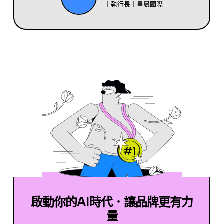
｜執行長｜星晨國際
啟動你的AI時代．讓品牌更有力
量