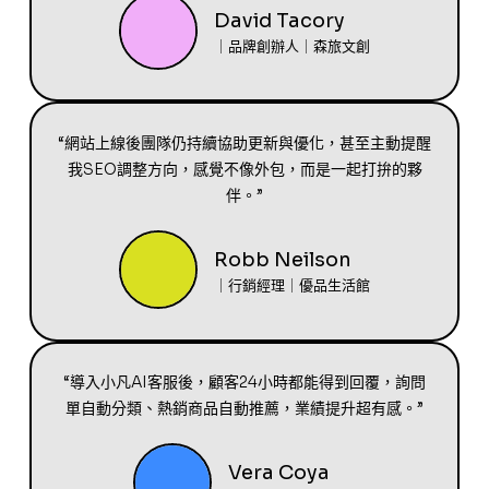
David Tacory
｜品牌創辦人｜森旅文創
“網站上線後團隊仍持續協助更新與優化，甚至主動提醒
我SEO調整方向，感覺不像外包，而是一起打拚的夥
伴。”
Robb Neilson
｜行銷經理｜優品生活館
“導入小凡AI客服後，顧客24小時都能得到回覆，詢問
單自動分類、熱銷商品自動推薦，業績提升超有感。”
Vera Coya