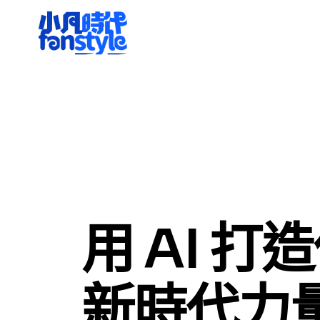
用 AI 打
新時代力