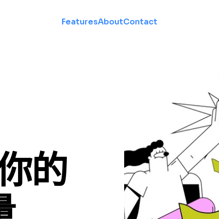
Features
About
Contact
造你的
量