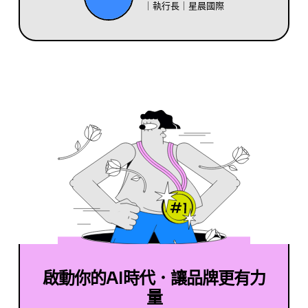
｜執行長｜星晨國際
啟動你的AI時代．讓品牌更有力
量