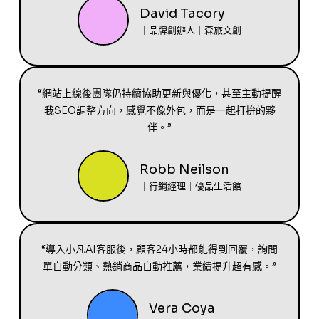
David Tacory
｜品牌創辦人｜森旅文創
“網站上線後團隊仍持續協助更新與優化，甚至主動提醒
我SEO調整方向，感覺不像外包，而是一起打拚的夥
伴。”
Robb Neilson
｜行銷經理｜優品生活館
“導入小凡AI客服後，顧客24小時都能得到回覆，詢問
單自動分類、熱銷商品自動推薦，業績提升超有感。”
Vera Coya