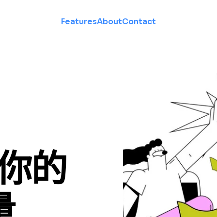
Features
About
Contact
造你的
量