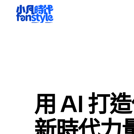
用 AI 打
新時代力