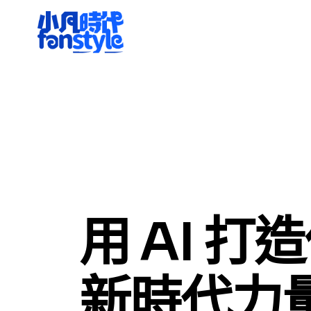
用 AI 打
新時代力