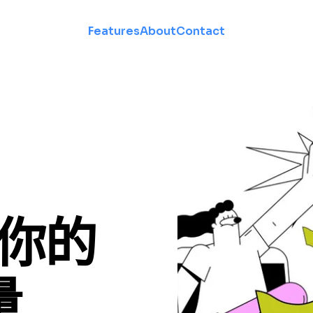
Features
About
Contact
造你的
量