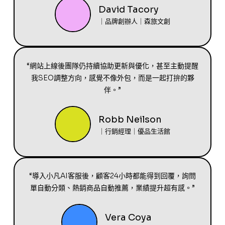
David Tacory
｜品牌創辦人｜森旅文創
“網站上線後團隊仍持續協助更新與優化，甚至主動提醒
我SEO調整方向，感覺不像外包，而是一起打拚的夥
伴。”
Robb Neilson
｜行銷經理｜優品生活館
“導入小凡AI客服後，顧客24小時都能得到回覆，詢問
單自動分類、熱銷商品自動推薦，業績提升超有感。”
Vera Coya