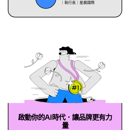
｜執行長｜星晨國際
啟動你的AI時代．讓品牌更有力
量