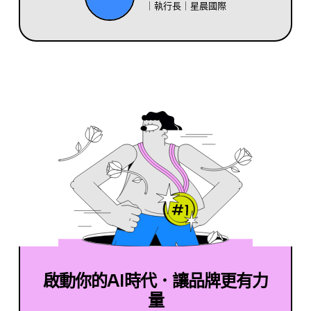
｜執行長｜星晨國際
啟動你的AI時代．讓品牌更有力
量