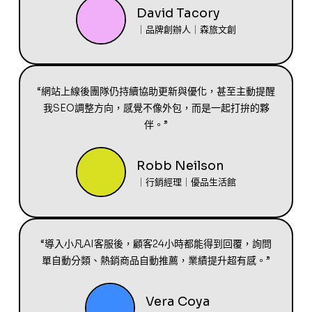
David Tacory
｜品牌創辦人｜森旅文創
“網站上線後團隊仍持續協助更新與優化，甚至主動提醒
我SEO調整方向，感覺不像外包，而是一起打拚的夥
伴。”
Robb Neilson
｜行銷經理｜優品生活館
“導入小凡AI客服後，顧客24小時都能得到回覆，詢問
單自動分類、熱銷商品自動推薦，業績提升超有感。”
Vera Coya