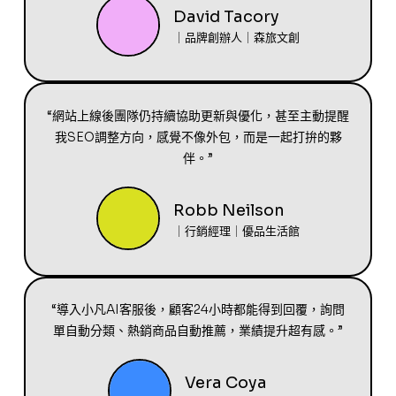
David Tacory
｜品牌創辦人｜森旅文創
“網站上線後團隊仍持續協助更新與優化，甚至主動提醒
我SEO調整方向，感覺不像外包，而是一起打拚的夥
伴。”
Robb Neilson
｜行銷經理｜優品生活館
“導入小凡AI客服後，顧客24小時都能得到回覆，詢問
單自動分類、熱銷商品自動推薦，業績提升超有感。”
Vera Coya