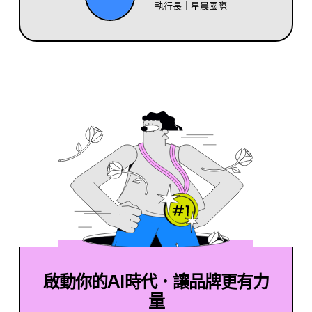
｜執行長｜星晨國際
啟動你的AI時代．讓品牌更有力
量