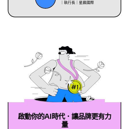
｜執行長｜星晨國際
啟動你的AI時代．讓品牌更有力
量