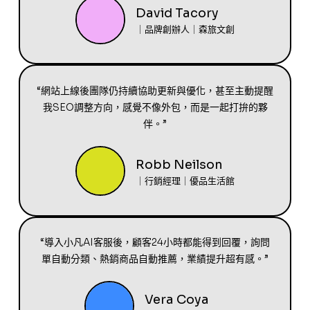
David Tacory
｜品牌創辦人｜森旅文創
“網站上線後團隊仍持續協助更新與優化，甚至主動提醒
我SEO調整方向，感覺不像外包，而是一起打拚的夥
伴。”
Robb Neilson
｜行銷經理｜優品生活館
“導入小凡AI客服後，顧客24小時都能得到回覆，詢問
單自動分類、熱銷商品自動推薦，業績提升超有感。”
Vera Coya