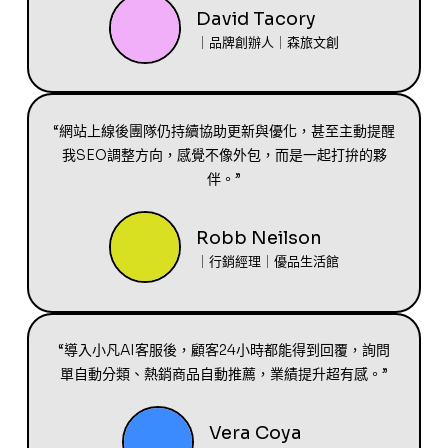
David Tacory
｜品牌創辦人｜森旅文創
“網站上線後團隊仍持續協助更新與優化，甚至主動提醒
我SEO調整方向，感覺不像外包，而是一起打拚的夥
伴。”
Robb Neilson
｜行銷經理｜優品生活館
“導入小凡AI客服後，顧客24小時都能得到回覆，詢問
單自動分類、熱銷商品自動推薦，業績提升超有感。”
Vera Coya