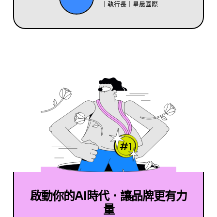
｜執行長｜星晨國際
啟動你的AI時代．讓品牌更有力
量