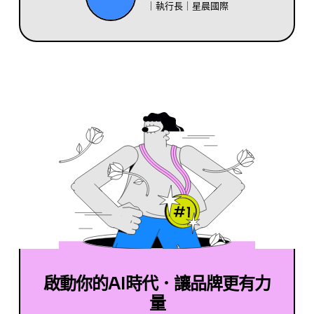
｜執行長｜星晨國際
啟動你的AI時代．讓品牌更有力
量