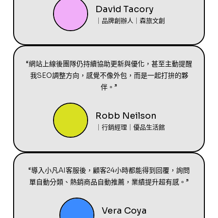
David Tacory
｜品牌創辦人｜森旅文創
“網站上線後團隊仍持續協助更新與優化，甚至主動提醒
我SEO調整方向，感覺不像外包，而是一起打拚的夥
伴。”
Robb Neilson
｜行銷經理｜優品生活館
“導入小凡AI客服後，顧客24小時都能得到回覆，詢問
單自動分類、熱銷商品自動推薦，業績提升超有感。”
Vera Coya