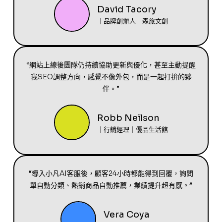
David Tacory
｜品牌創辦人｜森旅文創
“網站上線後團隊仍持續協助更新與優化，甚至主動提醒
我SEO調整方向，感覺不像外包，而是一起打拚的夥
伴。”
Robb Neilson
｜行銷經理｜優品生活館
“導入小凡AI客服後，顧客24小時都能得到回覆，詢問
單自動分類、熱銷商品自動推薦，業績提升超有感。”
Vera Coya