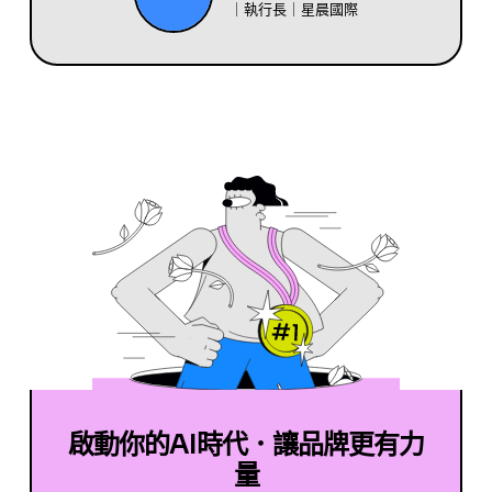
｜執行長｜星晨國際
啟動你的AI時代．讓品牌更有力
量